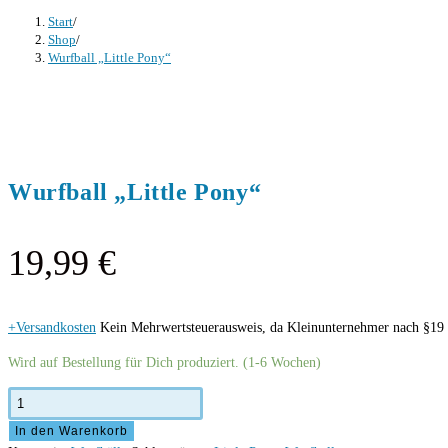
Start
/
Shop
/
Wurfball „Little Pony“
Wurfball „Little Pony“
19,99
€
+Versandkosten
Kein Mehrwertsteuerausweis, da Kleinunternehmer nach §19 
Wird auf Bestellung für Dich produziert. (1-6 Wochen)
Wurfball
"Little
In den Warenkorb
Pony"