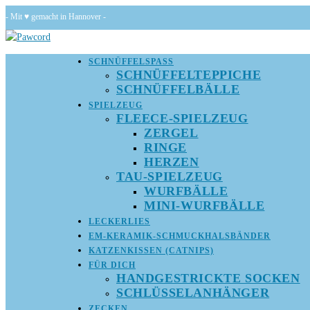
Zum
- Mit ♥ gemacht in Hannover -
Inhalt
springen
SCHNÜFFELSPASS
SCHNÜFFELTEPPICHE
SCHNÜFFELBÄLLE
SPIELZEUG
FLEECE-SPIELZEUG
ZERGEL
RINGE
HERZEN
TAU-SPIELZEUG
WURFBÄLLE
MINI-WURFBÄLLE
LECKERLIES
EM-KERAMIK-SCHMUCKHALSBÄNDER
KATZENKISSEN (CATNIPS)
FÜR DICH
HANDGESTRICKTE SOCKEN
SCHLÜSSELANHÄNGER
ZECKEN