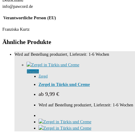
Deutschland
info@pawcord.de
Verantwortliche Person (EU)
Franziska Kurtz
Ähnliche Produkte
Wird auf Bestellung produziert, Lieferzeit: 1-6 Wochen
Dieses
Details
Zergel
Produkt
weist
Zergel in Türkis und Creme
mehrere
ab
9,99
€
Varianten
auf.
Wird auf Bestellung produziert, Lieferzeit: 1-6 Wochen
Die
Optionen
können
auf
der