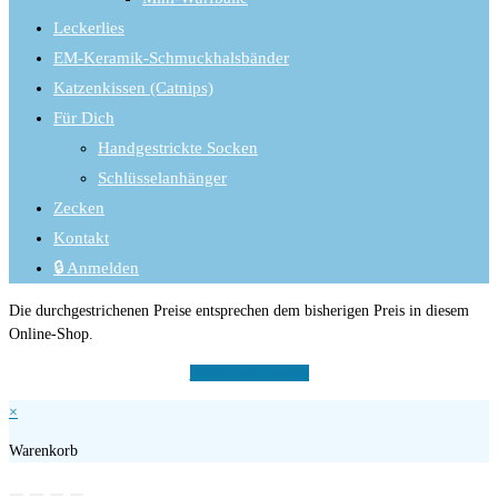
Leckerlies
EM-Keramik-Schmuckhalsbänder
Katzenkissen (Catnips)
Für Dich
Handgestrickte Socken
Schlüsselanhänger
Zecken
Kontakt
🔒 Anmelden
Die durchgestrichenen Preise entsprechen dem bisherigen Preis in diesem
Online-Shop.
Vertrag widerrufen
×
Warenkorb