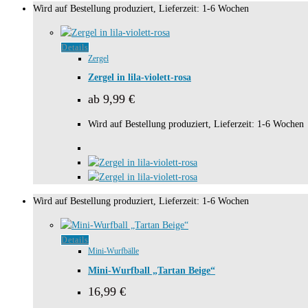
Wird auf Bestellung produziert, Lieferzeit: 1-6 Wochen
Produktseite
gewählt
werden
Dieses
Details
Zergel
Produkt
weist
Zergel in lila-violett-rosa
mehrere
ab
9,99
€
Varianten
auf.
Wird auf Bestellung produziert, Lieferzeit: 1-6 Wochen
Die
Optionen
können
auf
der
Wird auf Bestellung produziert, Lieferzeit: 1-6 Wochen
Produktseite
gewählt
werden
Details
Mini-Wurfbälle
Mini-Wurfball „Tartan Beige“
16,99
€