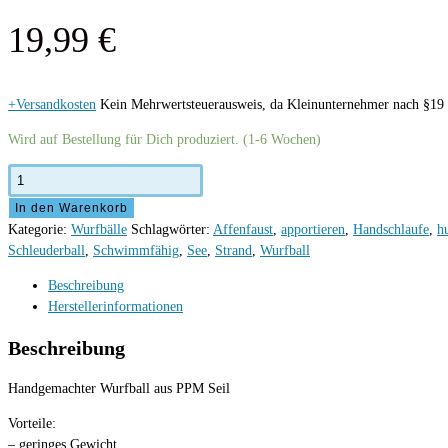
19,99
€
+Versandkosten
Kein Mehrwertsteuerausweis, da Kleinunternehmer nach §19 
Wird auf Bestellung für Dich produziert. (1-6 Wochen)
Wurfball
"Kranichbeere"
In den Warenkorb
Menge
Kategorie:
Wurfbälle
Schlagwörter:
Affenfaust
,
apportieren
,
Handschlaufe
,
h
Schleuderball
,
Schwimmfähig
,
See
,
Strand
,
Wurfball
Beschreibung
Herstellerinformationen
Beschreibung
Handgemachter Wurfball aus PPM Seil
Vorteile:
– geringes Gewicht