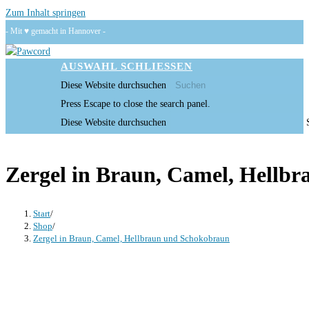
Zum Inhalt springen
- Mit ♥ gemacht in Hannover -
AUSWAHL
SCHLIESSEN
Diese Website durchsuchen
Press Escape to close the search panel.
Diese Website durchsuchen
Zergel in Braun, Camel, Hellb
Start
/
Shop
/
Zergel in Braun, Camel, Hellbraun und Schokobraun