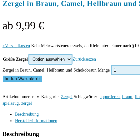
Zergel in Braun, Camel, Hellbraun und
ab
9,99
€
+Versandkosten
Kein Mehrwertsteuerausweis, da Kleinunternehmer nach §19 
Größe Zergel
Zurücksetzen
Zergel in Braun, Camel, Hellbraun und Schokobraun Menge
In den Warenkorb
Artikelnummer:
n. v.
Kategorie:
Zergel
Schlagwörter:
apportieren
,
braun
,
fle
spielzeug
,
zergel
Beschreibung
Herstellerinformationen
Beschreibung