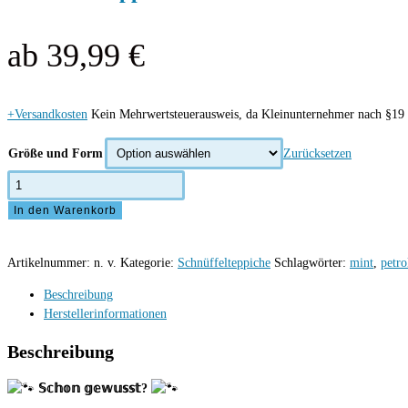
ab
39,99
€
+Versandkosten
Kein Mehrwertsteuerausweis, da Kleinunternehmer nach §19 
Größe und Form
Zurücksetzen
Schnüffelteppich
in
In den Warenkorb
Petrol
und
Mint
Artikelnummer:
n. v.
Kategorie:
Schnüffelteppiche
Schlagwörter:
mint
,
petro
Menge
Beschreibung
Herstellerinformationen
Beschreibung
𝕊𝕔𝕙𝕠𝕟 𝕘𝕖𝕨𝕦𝕤𝕤𝕥?