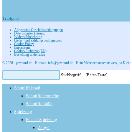
Trustpilot
Allgemeine Geschäftsbedingungen
Datenschutzerklärung
Widerrufsbelehrung
Liefer- und Zahlungsbedingungen
Cookie Policy
Impressum
Cookie-Richtlinie (EU)
Bestellung widerrufen
© 2026 - pawcord.de - Kontakt: info@pawcord.de - Kein Mehrwertsteuerausweis, da Kleinu
Diese
Press
Suchbegriff... [Enter-Taste]
Website
Escape
durchsuchen
to
Schnüffelspaß
close
Schnüffelteppiche
the
Schnüffelbälle
search
panel.
Spielzeug
Fleece-Spielzeug
Zergel