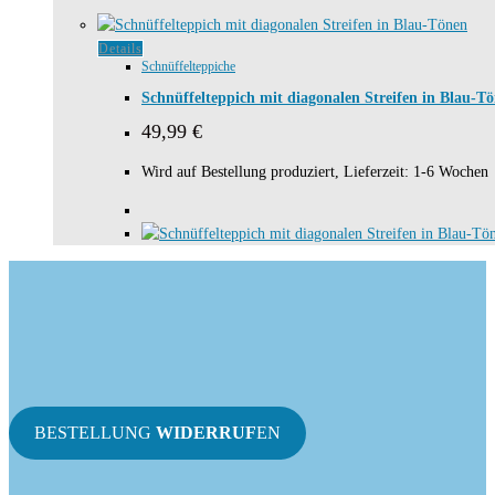
Produktseite
gewählt
Dieses
Details
werden
Schnüffelteppiche
Produkt
weist
Schnüffelteppich mit diagonalen Streifen in Blau-T
mehrere
49,99
€
Varianten
auf.
Wird auf Bestellung produziert, Lieferzeit: 1-6 Wochen
Die
Optionen
können
auf
der
Produktseite
gewählt
werden
BESTELLUNG
WIDERRUF
EN