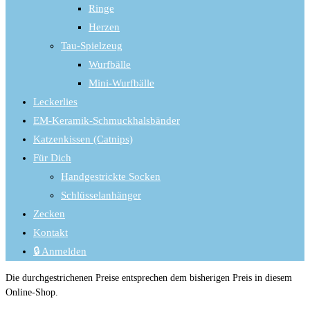
Ringe
Herzen
Tau-Spielzeug
Wurfbälle
Mini-Wurfbälle
Leckerlies
EM-Keramik-Schmuckhalsbänder
Katzenkissen (Catnips)
Für Dich
Handgestrickte Socken
Schlüsselanhänger
Zecken
Kontakt
🔒 Anmelden
Die durchgestrichenen Preise entsprechen dem bisherigen Preis in diesem
Online-Shop.