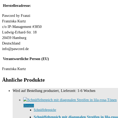
Herstelleradresse:
Pawcord by Franzi
Franziska Kurtz
c/o IP-Management #3850
Ludwig-Erhard-Str. 18
20459 Hamburg
Deutschland
info@pawcord.de
Verantwortliche Person (EU)
Franziska Kurtz
Ähnliche Produkte
Wird auf Bestellung produziert, Lieferzeit: 1-6 Wochen
Dieses
Details
Schnüffelteppiche
Produkt
weist
Schnüffelteppich mit diagonalen Streifen in lila-ros