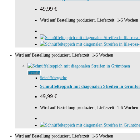
mehrere
49,99
€
Varianten
auf.
Wird auf Bestellung produziert, Lieferzeit: 1-6 Wochen
Die
Optionen
können
auf
der
Wird auf Bestellung produziert, Lieferzeit: 1-6 Wochen
Produktseite
gewählt
werden
Dieses
Details
Schnüffelteppiche
Produkt
weist
Schnüffelteppich mit diagonalen Streifen in Grüntö
mehrere
49,99
€
Varianten
auf.
Wird auf Bestellung produziert, Lieferzeit: 1-6 Wochen
Die
Optionen
können
auf
Wird auf Bestellung produziert, Lieferzeit: 1-6 Wochen
der