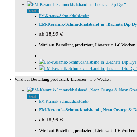
Dieses
Details
EM-Keramik-Schmuckhalsbänder
Produkt
weist
EM-Keramik-Schmuckhalsband in „Bachata Dip Dy
mehrere
ab
18,99
€
Varianten
auf.
Wird auf Bestellung produziert, Lieferzeit: 1-6 Wochen
Die
Optionen
können
auf
der
Wird auf Bestellung produziert, Lieferzeit: 1-6 Wochen
Produktseite
gewählt
werden
Dieses
Details
EM-Keramik-Schmuckhalsbänder
Produkt
weist
EM-Keramik-Schmuckhalsband „Neon Orange & N
mehrere
ab
18,99
€
Varianten
auf.
Wird auf Bestellung produziert, Lieferzeit: 1-6 Wochen
Die