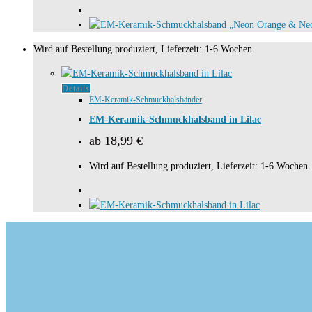
Optionen
können
auf
Wird auf Bestellung produziert, Lieferzeit: 1-6 Wochen
der
Produktseite
gewählt
Dieses
Details
werden
EM-Keramik-Schmuckhalsbänder
Produkt
weist
EM-Keramik-Schmuckhalsband in Lilac
mehrere
ab
18,99
€
Varianten
auf.
Wird auf Bestellung produziert, Lieferzeit: 1-6 Wochen
Die
Optionen
können
auf
der
Produktseite
gewählt
werden