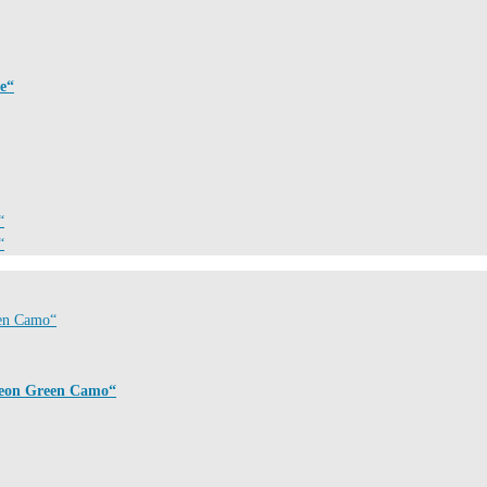
e“
eon Green Camo“