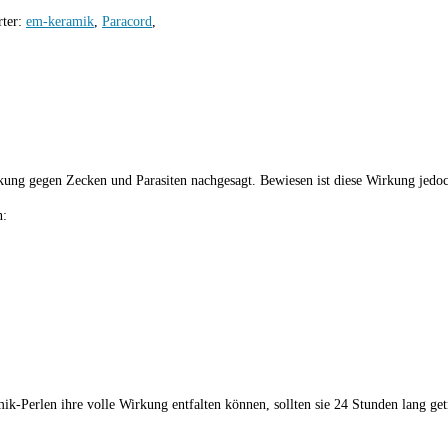
rter:
em-keramik
,
Paracord
,
g gegen Zecken und Parasiten nachgesagt. Bewiesen ist diese Wirkung jedoch
n:
-Perlen ihre volle Wirkung entfalten können, sollten sie 24 Stunden lang ge