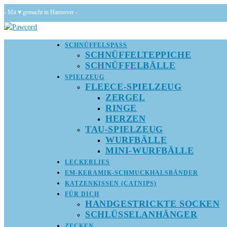
Zum
- Mit ♥ gemacht in Hannover -
Inhalt
springen
SCHNÜFFELSPASS
SCHNÜFFELTEPPICHE
SCHNÜFFELBÄLLE
SPIELZEUG
FLEECE-SPIELZEUG
ZERGEL
RINGE
HERZEN
TAU-SPIELZEUG
WURFBÄLLE
MINI-WURFBÄLLE
LECKERLIES
EM-KERAMIK-SCHMUCKHALSBÄNDER
KATZENKISSEN (CATNIPS)
FÜR DICH
HANDGESTRICKTE SOCKEN
SCHLÜSSELANHÄNGER
ZECKEN