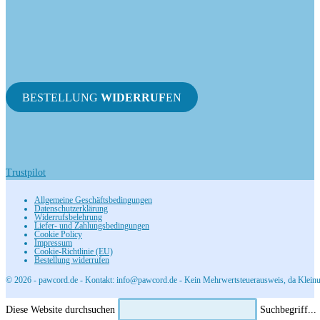
BESTELLUNG
WIDERRUF
EN
Trustpilot
Allgemeine Geschäftsbedingungen
Datenschutzerklärung
Widerrufsbelehrung
Liefer- und Zahlungsbedingungen
Cookie Policy
Impressum
Cookie-Richtlinie (EU)
Bestellung widerrufen
© 2026 - pawcord.de - Kontakt: info@pawcord.de - Kein Mehrwertsteuerausweis, da Kleinu
Diese Website durchsuchen
Suchbegriff...