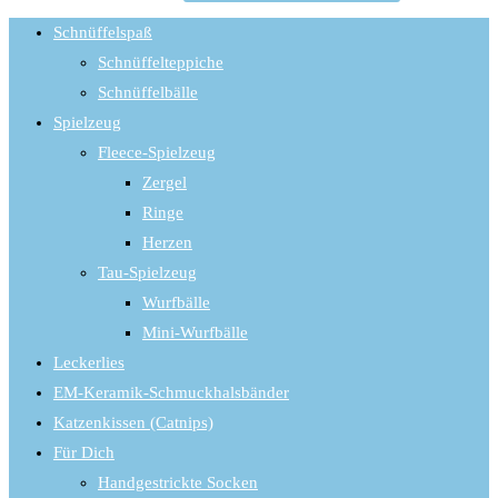
Schnüffelspaß
Schnüffelteppiche
Schnüffelbälle
Spielzeug
Fleece-Spielzeug
Zergel
Ringe
Herzen
Tau-Spielzeug
Wurfbälle
Mini-Wurfbälle
Leckerlies
EM-Keramik-Schmuckhalsbänder
Katzenkissen (Catnips)
Für Dich
Handgestrickte Socken