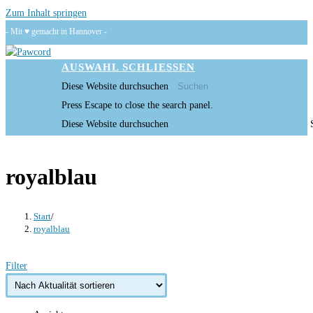
Zum Inhalt springen
- Mit ♥ gemacht in Hannover -
AUSWAHL
SCHLIESSEN
Diese Website durchsuchen
Press Escape to close the search panel.
Diese Website durchsuchen
royalblau
Start
/
royalblau
Filter