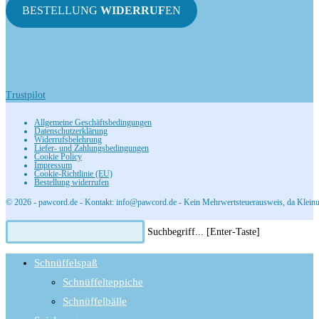
BESTELLUNG
WIDERRUF
EN
Trustpilot
Allgemeine Geschäftsbedingungen
Datenschutzerklärung
Widerrufsbelehrung
Liefer- und Zahlungsbedingungen
Cookie Policy
Impressum
Cookie-Richtlinie (EU)
Bestellung widerrufen
© 2026 - pawcord.de - Kontakt: info@pawcord.de - Kein Mehrwertsteuerausweis, da Kleinu
Diese
Press
Suchbegriff... [Enter-Taste]
Website
Escape
durchsuchen
to
Schnüffelspaß
close
Schnüffelteppiche
the
Schnüffelbälle
search
panel.