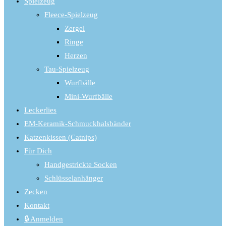
Spielzeug
Fleece-Spielzeug
Zergel
Ringe
Herzen
Tau-Spielzeug
Wurfbälle
Mini-Wurfbälle
Leckerlies
EM-Keramik-Schmuckhalsbänder
Katzenkissen (Catnips)
Für Dich
Handgestrickte Socken
Schlüsselanhänger
Zecken
Kontakt
🔒 Anmelden