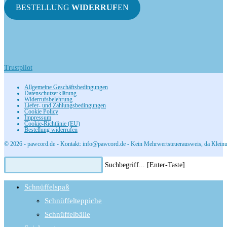
BESTELLUNG
WIDERRUF
EN
Trustpilot
Allgemeine Geschäftsbedingungen
Datenschutzerklärung
Widerrufsbelehrung
Liefer- und Zahlungsbedingungen
Cookie Policy
Impressum
Cookie-Richtlinie (EU)
Bestellung widerrufen
© 2026 - pawcord.de - Kontakt: info@pawcord.de - Kein Mehrwertsteuerausweis, da Kleinu
Diese
Press
Suchbegriff... [Enter-Taste]
Website
Escape
durchsuchen
to
Schnüffelspaß
close
Schnüffelteppiche
the
Schnüffelbälle
search
panel.