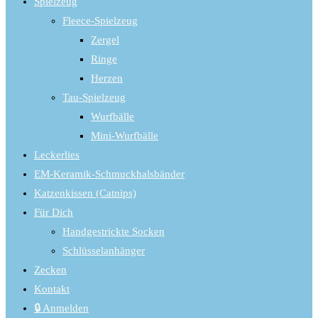
Spielzeug
Fleece-Spielzeug
Zergel
Ringe
Herzen
Tau-Spielzeug
Wurfbälle
Mini-Wurfbälle
Leckerlies
EM-Keramik-Schmuckhalsbänder
Katzenkissen (Catnips)
Für Dich
Handgestrickte Socken
Schlüsselanhänger
Zecken
Kontakt
🔒 Anmelden