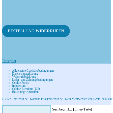
BESTELLUNG
WIDERRUF
EN
Trustpilot
Allgemeine Geschäftsbedingungen
Datenschutzerklärung
Widerrufsbelehrung
Liefer- und Zahlungsbedingungen
Cookie Policy
Impressum
Cookie-Richtlinie (EU)
Bestellung widerrufen
© 2026 - pawcord.de - Kontakt: info@pawcord.de - Kein Mehrwertsteuerausweis, da Kleinu
Diese
Press
Suchbegriff... [Enter-Taste]
Website
Escape