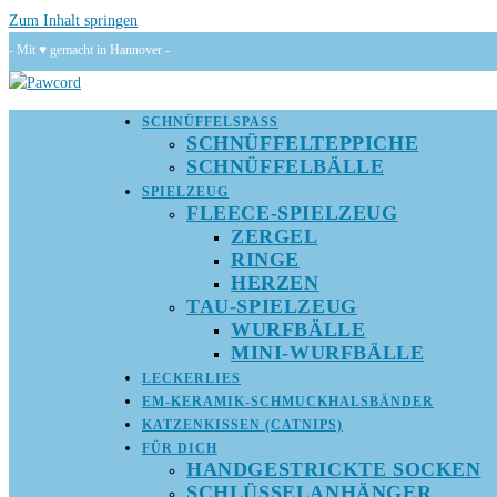
Zum Inhalt springen
- Mit ♥ gemacht in Hannover -
SCHNÜFFELSPASS
SCHNÜFFELTEPPICHE
SCHNÜFFELBÄLLE
SPIELZEUG
FLEECE-SPIELZEUG
ZERGEL
RINGE
HERZEN
TAU-SPIELZEUG
WURFBÄLLE
MINI-WURFBÄLLE
LECKERLIES
EM-KERAMIK-SCHMUCKHALSBÄNDER
KATZENKISSEN (CATNIPS)
FÜR DICH
HANDGESTRICKTE SOCKEN
SCHLÜSSELANHÄNGER