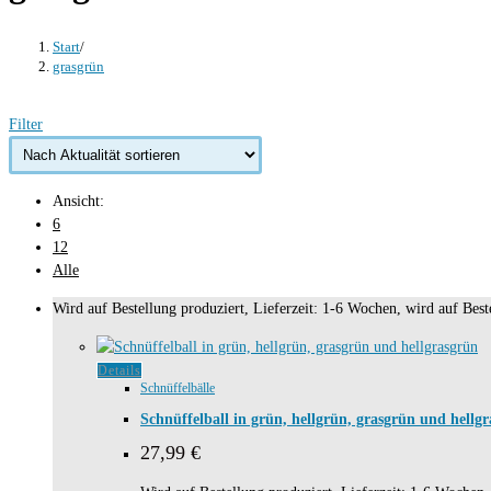
Start
/
grasgrün
Filter
Ansicht:
6
12
Alle
Wird auf Bestellung produziert, Lieferzeit: 1-6 Wochen, wird auf Beste
Details
Schnüffelbälle
Schnüffelball in grün, hellgrün, grasgrün und hellg
27,99
€