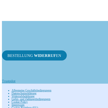
BESTELLUNG
WIDERRUF
EN
Trustpilot
Allgemeine Geschäftsbedingungen
Datenschutzerklärung
Widerrufsbelehrung
Liefer- und Zahlungsbedingungen
Cookie Policy
Impressum
Cookie-Richtlinie (EU)