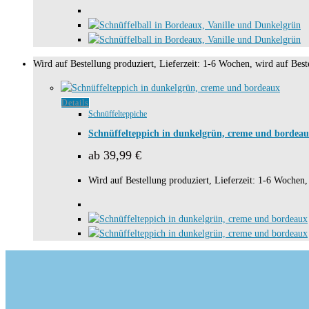
Wird auf Bestellung produziert, Lieferzeit: 1-6 Wochen, wird auf Beste
Dieses
Details
Schnüffelteppiche
Produkt
weist
Schnüffelteppich in dunkelgrün, creme und bordea
mehrere
ab
39,99
€
Varianten
auf.
Wird auf Bestellung produziert, Lieferzeit: 1-6 Wochen, 
Die
Optionen
können
auf
der
Produktseite
gewählt
werden