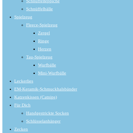
Schnüffelteppiche
the
Schnüffelbälle
search
panel.
Spielzeug
Fleece-Spielzeug
Zergel
Ringe
Herzen
Tau-Spielzeug
Wurfbälle
Mini-Wurfbälle
Leckerlies
EM-Keramik-Schmuckhalsbänder
Katzenkissen (Catnips)
Für Dich
Handgestrickte Socken
Schlüsselanhänger
Zecken