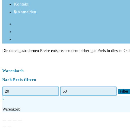
Kontakt
🔒 Anmelden
Die durchgestrichenen Preise entsprechen dem bisherigen Preis in diesem On
Warenkorb
Nach Preis filtern
Min.
Max.
Filter
Preis
Preis
×
Warenkorb