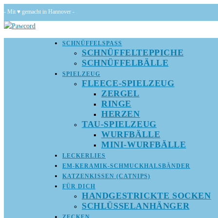
Zum
- Mit ♥ gemacht in Hannover -
Inhalt
springen
SCHNÜFFELSPASS
SCHNÜFFELTEPPICHE
SCHNÜFFELBÄLLE
SPIELZEUG
FLEECE-SPIELZEUG
ZERGEL
RINGE
HERZEN
TAU-SPIELZEUG
WURFBÄLLE
MINI-WURFBÄLLE
LECKERLIES
EM-KERAMIK-SCHMUCKHALSBÄNDER
KATZENKISSEN (CATNIPS)
FÜR DICH
HANDGESTRICKTE SOCKEN
SCHLÜSSELANHÄNGER
ZECKEN