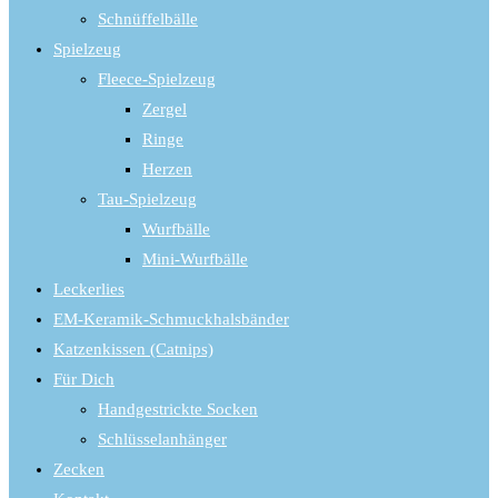
Schnüffelbälle
search
panel.
Spielzeug
Fleece-Spielzeug
Zergel
Ringe
Herzen
Tau-Spielzeug
Wurfbälle
Mini-Wurfbälle
Leckerlies
EM-Keramik-Schmuckhalsbänder
Katzenkissen (Catnips)
Für Dich
Handgestrickte Socken
Schlüsselanhänger
Zecken