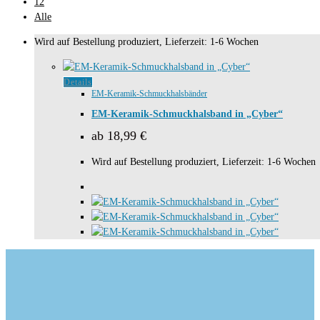
12
Alle
Wird auf Bestellung produziert, Lieferzeit: 1-6 Wochen
Dieses
Details
EM-Keramik-Schmuckhalsbänder
Produkt
weist
EM-Keramik-Schmuckhalsband in „Cyber“
mehrere
ab
18,99
€
Varianten
auf.
Wird auf Bestellung produziert, Lieferzeit: 1-6 Wochen
Die
Optionen
können
auf
der
Produktseite
gewählt
werden