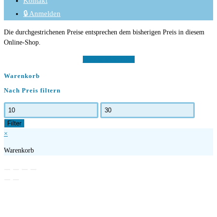
Kontakt
🔒 Anmelden
Die durchgestrichenen Preise entsprechen dem bisherigen Preis in diesem
Online-Shop.
Vertrag widerrufen
Warenkorb
Nach Preis filtern
Min.
Max.
Preis
Preis
Filter
×
Warenkorb