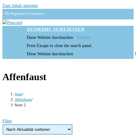
Zum Inhalt springen
- Mit ♥ gemacht in Hannover -
AUSWAHL
SCHLIESSEN
Diese Website durchsuchen
Press Escape to close the search panel.
Diese Website durchsuchen
Affenfaust
Start
/
Affenfaust
/
Seite 2
Filter