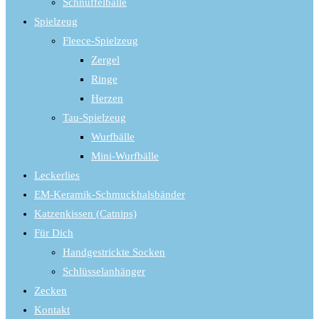
Schnüffelbälle
Spielzeug
Fleece-Spielzeug
Zergel
Ringe
Herzen
Tau-Spielzeug
Wurfbälle
Mini-Wurfbälle
Leckerlies
EM-Keramik-Schmuckhalsbänder
Katzenkissen (Catnips)
Für Dich
Handgestrickte Socken
Schlüsselanhänger
Zecken
Kontakt