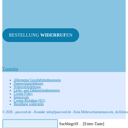
BESTELLUNG
WIDERRUF
EN
Trustpilot
Allgemeine Geschäftsbedingungen
Datenschutzerklärung
Widerrufsbelehrung
Liefer- und Zahlungsbedingungen
Cookie Policy
Impressum
Cookie-Richtlinie (EU)
Bestellung widerrufen
© 2026 - pawcord.de - Kontakt: info@pawcord.de - Kein Mehrwertsteuerausweis, da Kleinu
Diese
Press
Suchbegriff... [Enter-Taste]
Website
Escape