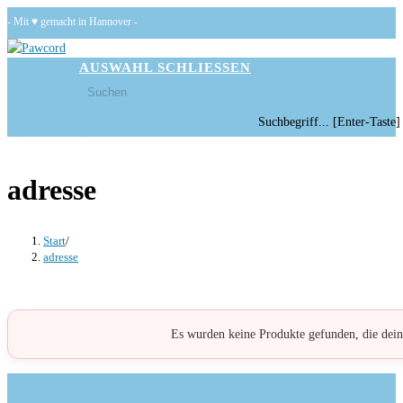
Zum
- Mit ♥ gemacht in Hannover -
Inhalt
springen
AUSWAHL
SCHLIESSEN
Diese
Press
Website
Escape
Diese
Suchbegriff... [Enter-Taste]
durchsuchen
to
Website
close
durchsuchen
the
adresse
search
panel.
Start
/
adresse
Es wurden keine Produkte gefunden, die dein