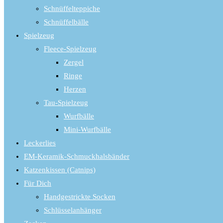
Schnüffelteppiche
Schnüffelbälle
Spielzeug
Fleece-Spielzeug
Zergel
Ringe
Herzen
Tau-Spielzeug
Wurfbälle
Mini-Wurfbälle
Leckerlies
EM-Keramik-Schmuckhalsbänder
Katzenkissen (Catnips)
Für Dich
Handgestrickte Socken
Schlüsselanhänger