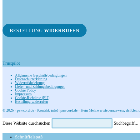
BESTELLUNG
WIDERRUF
EN
Trustpilot
Allgemeine Geschäftsbedingungen
Datenschutzerklärung
Widerrufsbelehrung
Liefer- und Zahlungsbedingungen
Cookie Policy
Impressum
Cookie-Richtlinie (EU)
Bestellung widerrufen
© 2026 - pawcord.de - Kontakt: info@pawcord.de - Kein Mehrwertsteuerausweis, da Kleinu
Diese Website durchsuchen
Suchbegriff...
Schnüffelspaß