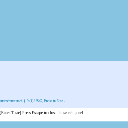
nternehmer nach §19 (1) UStG, Preise in Euro -
 [Enter-Taste]
Press Escape to close the search panel.