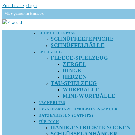
Zum Inhalt springen
- Mit ♥ gemacht in Hannover -
SCHNÜFFELSPASS
SCHNÜFFELTEPPICHE
SCHNÜFFELBÄLLE
SPIELZEUG
FLEECE-SPIELZEUG
ZERGEL
RINGE
HERZEN
TAU-SPIELZEUG
WURFBÄLLE
MINI-WURFBÄLLE
LECKERLIES
EM-KERAMIK-SCHMUCKHALSBÄNDER
KATZENKISSEN (CATNIPS)
FÜR DICH
HANDGESTRICKTE SOCKEN
SCHLÜSSELANHÄNGER