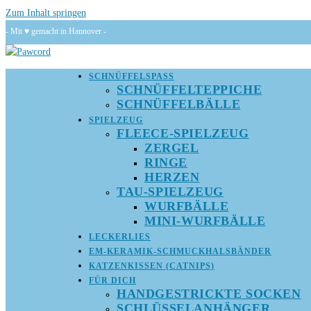
Zum Inhalt springen
- Mit ♥ gemacht in Hannover -
SCHNÜFFELSPASS
SCHNÜFFELTEPPICHE
SCHNÜFFELBÄLLE
SPIELZEUG
FLEECE-SPIELZEUG
ZERGEL
RINGE
HERZEN
TAU-SPIELZEUG
WURFBÄLLE
MINI-WURFBÄLLE
LECKERLIES
EM-KERAMIK-SCHMUCKHALSBÄNDER
KATZENKISSEN (CATNIPS)
FÜR DICH
HANDGESTRICKTE SOCKEN
SCHLÜSSELANHÄNGER