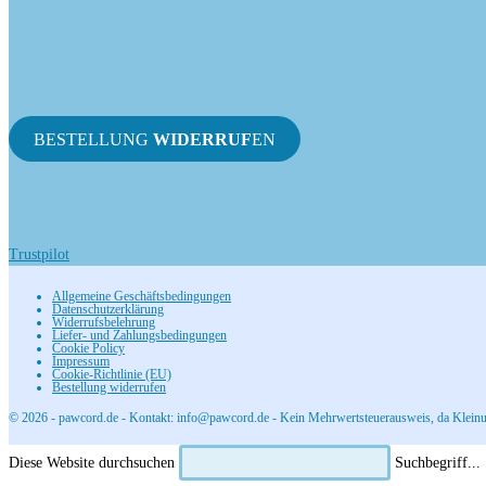
BESTELLUNG
WIDERRUF
EN
Trustpilot
Allgemeine Geschäftsbedingungen
Datenschutzerklärung
Widerrufsbelehrung
Liefer- und Zahlungsbedingungen
Cookie Policy
Impressum
Cookie-Richtlinie (EU)
Bestellung widerrufen
© 2026 - pawcord.de - Kontakt: info@pawcord.de - Kein Mehrwertsteuerausweis, da Kleinu
Diese Website durchsuchen
Suchbegriff...