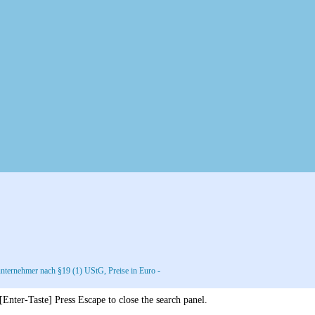
nternehmer nach §19 (1) UStG, Preise in Euro -
 [Enter-Taste]
Press Escape to close the search panel.