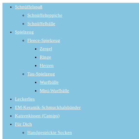
Schnüffelspaß
Schnüffelteppiche
Schnüffelbälle
Spielzeug
Fleece-Spielzeug
Zergel
Ringe
Herzen
Tau-Spielzeug
Wurfbälle
Mini-Wurfbälle
Leckerlies
EM-Keramik-Schmuckhalsbänder
Katzenkissen (Catnips)
Für Dich
Handgestrickte Socken