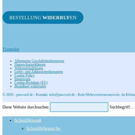
BESTELLUNG
WIDERRUF
EN
Trustpilot
Allgemeine Geschäftsbedingungen
Datenschutzerklärung
Widerrufsbelehrung
Liefer- und Zahlungsbedingungen
Cookie Policy
Impressum
Cookie-Richtlinie (EU)
Bestellung widerrufen
© 2026 - pawcord.de - Kontakt: info@pawcord.de - Kein Mehrwertsteuerausweis, da Kleinu
Diese Website durchsuchen
Suchbegriff...
Schnüffelspaß
Schnüffelteppiche