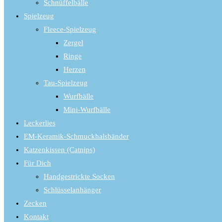
Schnüffelbälle
Spielzeug
Fleece-Spielzeug
Zergel
Ringe
Herzen
Tau-Spielzeug
Wurfbälle
Mini-Wurfbälle
Leckerlies
EM-Keramik-Schmuckhalsbänder
Katzenkissen (Catnips)
Für Dich
Handgestrickte Socken
Schlüsselanhänger
Zecken
Kontakt