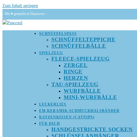
Zum Inhalt springen
- Mit ♥ gemacht in Hannover -
SCHNÜFFELSPASS
SCHNÜFFELTEPPICHE
SCHNÜFFELBÄLLE
SPIELZEUG
FLEECE-SPIELZEUG
ZERGEL
RINGE
HERZEN
TAU-SPIELZEUG
WURFBÄLLE
MINI-WURFBÄLLE
LECKERLIES
EM-KERAMIK-SCHMUCKHALSBÄNDER
KATZENKISSEN (CATNIPS)
FÜR DICH
HANDGESTRICKTE SOCKEN
SCHLÜSSELANHÄNGER