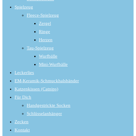
panel.
Spielzeug
Fleece-Spielzeug
Zergel
Ringe
Herzen
Tau-Spielzeug
Wurfbälle
Mini-Wurfbälle
Leckerlies
EM-Keramik-Schmuckhalsbänder
Katzenkissen (Catnips)
Für Dich
Handgestrickte Socken
Schlüsselanhänger
Zecken
Kontakt