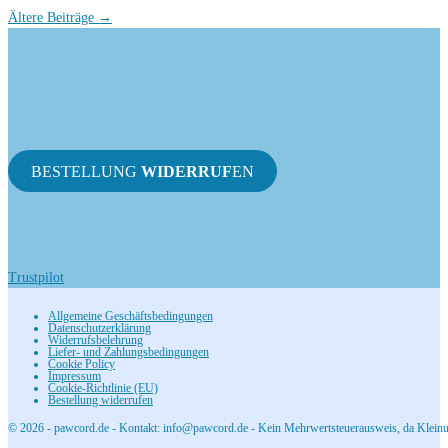
Ältere Beiträge →
BESTELLUNG
WIDERRUF
EN
Trustpilot
Allgemeine Geschäftsbedingungen
Datenschutzerklärung
Widerrufsbelehrung
Liefer- und Zahlungsbedingungen
Cookie Policy
Impressum
Cookie-Richtlinie (EU)
Bestellung widerrufen
© 2026 - pawcord.de - Kontakt: info@pawcord.de - Kein Mehrwertsteuerausweis, da Kleinu