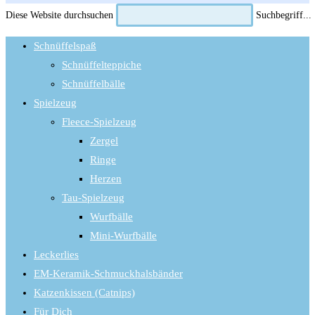
Diese Website durchsuchen
Suchbegriff...
Schnüffelspaß
Schnüffelteppiche
Schnüffelbälle
Spielzeug
Fleece-Spielzeug
Zergel
Ringe
Herzen
Tau-Spielzeug
Wurfbälle
Mini-Wurfbälle
Leckerlies
EM-Keramik-Schmuckhalsbänder
Katzenkissen (Catnips)
Für Dich