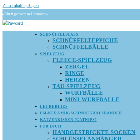
Zum Inhalt springen
- Mit ♥ gemacht in Hannover -
SCHNÜFFELSPASS
SCHNÜFFELTEPPICHE
SCHNÜFFELBÄLLE
SPIELZEUG
FLEECE-SPIELZEUG
ZERGEL
RINGE
HERZEN
TAU-SPIELZEUG
WURFBÄLLE
MINI-WURFBÄLLE
LECKERLIES
EM-KERAMIK-SCHMUCKHALSBÄNDER
KATZENKISSEN (CATNIPS)
FÜR DICH
HANDGESTRICKTE SOCKEN
SCHLÜSSELANHÄNGER